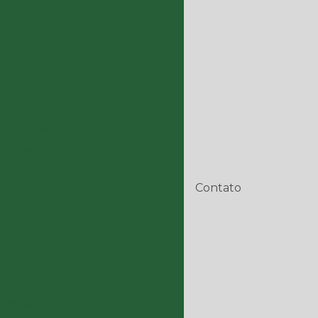
Concha para trator cbt
ncha para trator mecânica
oncha para trator preço
 flange
Curva com flange
com flanges
ra colheitadeiras
implementos agrícolas
mpilhadeira
Contato
Equipamentos para trator
ores agrícolas
Escapamento trator
abrica de bancos para tratores
os agrícolas