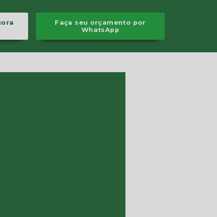
gora
Faça seu orçamento por
WhatsApp
s para retroescavadeira
rios para tratores agrícolas
r com regulagem de pressão
essão preço
nto de trator
Amortecedor para trator
 operador empilhadeira
to para máquinas agrícolas
Assento para trator