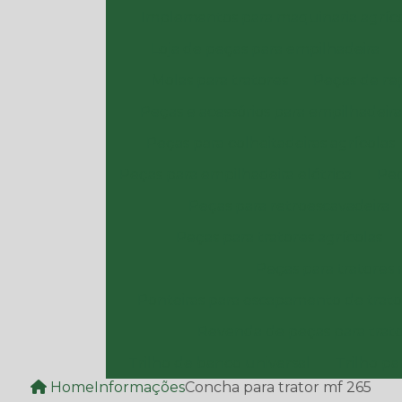
Implementos para maquinaria agríc
Loja de peças para empilhadeira
Molas para tratores
Peças de rep
Peças e acessórios para empilhadeira
Peças para colheitadeiras agrícolas
Peças para empilhadeira elétrica
Peç
Peças para retroescavadeira
Peças para tratores agrícolas
Peças para tratores
Ponteiras para escapamento de trato
Revenda de peças para trat
Trilho de banco universal
Trilho p
Home
Informações
Concha para trator mf 265