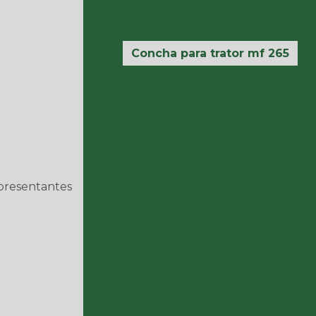
Concha para trator agrícola
Concha para trator de pneu
Co
Concha para trator mf 265
C
Curva 90 flangeada
Curva 90o com
Curva dissimétrica 
Distribuidora de peças pa
Distribuidora de peças para 
Equipamentos para e
presentantes
Equipamentos para retroescavadeira
Equipamentos para trat
Escapamento para trator preço
Fábrica de assentos para tratores
F
Fábrica de implement