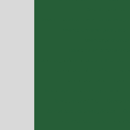
Assento para trato
Assento para tratores e máquinas agrí
Assento universal para trator
Assentos para trator
Banco de empilhadeira c
Banco ergonômico para empilhadeira
Banco para colheitadeira
Banc
Banco para trator
Banco 
Banco para trator com amortecedor
Banco trator mf 275
Banco uni
Bancos para tratores agrícolas
Ci
Concha para trator
Concha