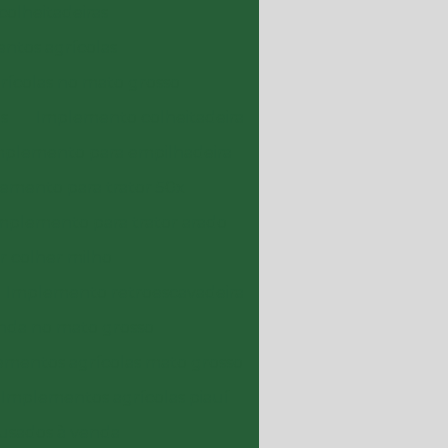
colheitadeiras
ntos agrícolas
rícolas no mato grosso
s
Implemento colheitadeira
mplemento para empilhadeira
emento para trator 50x
mplemento para trator arado
r colher milho
Implemento retroescavadeira
nda no mato grosso
ementos agrícolas mato grosso
Implementos agrícolas piauí
usados à venda