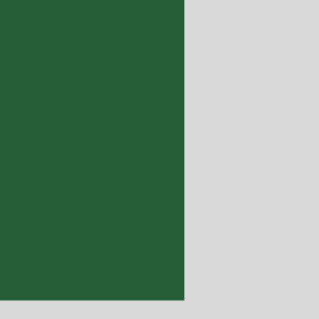
ola
Kit concha para trator
Mola para banco de trator
osição para colheitadeiras
Peças para colheitadeira
Peças para empilhadeira
as para implementos agrícolas
Peças para tratores
Peças para tratores df
 mato grosso
r
Preço do assento trator
ores em mato grosso
ara banco
Tubos para trator