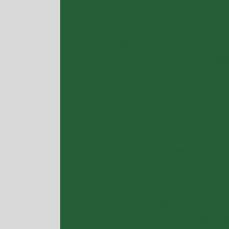
Fábrica de peças para 
Fabricantes de impleme
Fabricantes de implementos ag
Fornecedores de implementos agrícola
Implemento empilhadeira trator
I
Implemento para trator
Impl
Implemento para trator à venda
I
Implemento para trato
Implemento para tratores pequenos
Implementos agrícolas à ve
Implementos agrícolas brasília
Impl
Implementos agrícolas para trator
Implementos agrícolas 