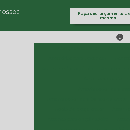
nossos
Faça seu orçamento a
mesmo
Abraçadeira trator
Acessório
Acessórios para trator cbt
Acessó
Amortecedor agrícola
Amortecedo
Amortecedor de pr
Amortecedor para asse
Amortecedor para banco de trator
Apoio de braço trator
Assento
Assento para empilhadeira
Assen
Assento para retroescavadeira