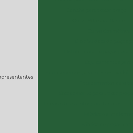
Concha para trator preço
Curva 90o com flange
Curva dissimétrica
Distribuidora de peças p
Distribuidora de peças para 
Equipamentos para 
Equipamentos para retroescavadeira
epresentantes
Equipamentos para tra
Escapamento para trator preç
Fábrica de assentos para tratores
F
Fábrica de implemen
Fábrica de peças para