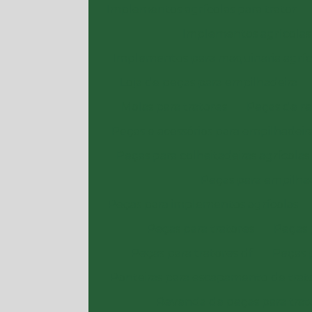
Implementos agrícolas para trator
Implementos agrícolas
Implementos para maquinaria agríc
Loja de peças para empilhadeira
Molas para tratores
Peças de re
Peças e acessórios para empilhadeir
Peças para colheitadeiras agrícolas
Peças para empilhad
Peças para implementos agrícolas
Peças para tratores
Peças 
Peças para tratores df
Peças 
Ponteiras para escapamento de trat
Revenda de peças para trat