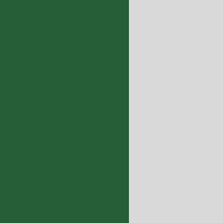
Implementos agrícolas piauí
 usados à venda
ola
Kit concha para trator
Mola para banco de trator
posição para colheitadeiras
a
Peças para colheitadeira
Peças para empilhadeira
eira elétrica
Peças para retroescavadeira
para tratores agrícolas
para tratores mato grosso
or
Preço do assento trator
ores em mato grosso