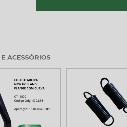
Trilho de banco universal
Trilho p
E ACESSÓRIOS