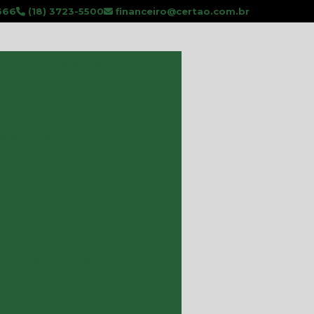
666
(18) 3723-5500
financeiro@certao.com.br
s para retroescavadeira
rios para tratores agrícolas
r com regulagem de pressão
essão preço
ento de trator
Amortecedor para trator
o operador empilhadeira
to para máquinas agrícolas
Assento para trator
r universal
colas
Assento trator mf 275