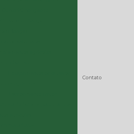
Curva 90 flangeada
Curva com flange
 com flanges
ara colheitadeiras
implementos agrícolas
empilhadeira
Equipamentos para trator
Contato
tores agrícolas
o
Escapamento trator
abrica de bancos para tratores
tos agrícolas
 colheitadeiras