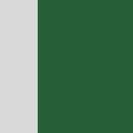
Fabricantes de implem
Fabricantes de implementos ag
Fornecedores de implem
Implemento colheitadeira
Impl
Implemento para empilhadeira
Implemento para trator 50x
Imp
Implemento para t
Implemento para trato
Implemento para tra
Implemento retroe
Implementos agrícolas à v
Implementos agríco
Implementos agrícola