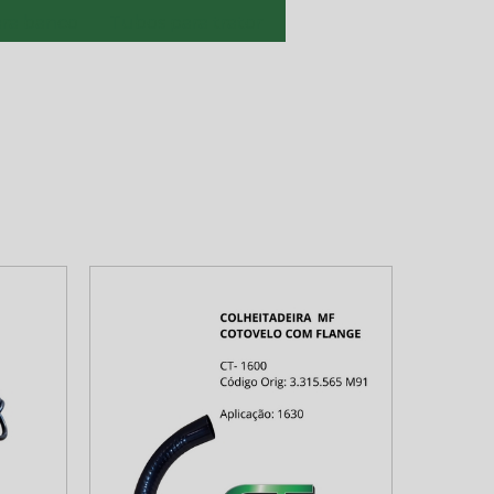
ara banco
Tubos para trator