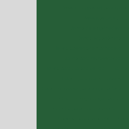
Assento universal para trator
Assentos para trato
Banco de empilhadeira 
Banco ergonômico par
Banco operador empilhadeira
Banco para retroescavadeira
Banco para trator a venda
Banco 
Banco para trator universal
Banco universal para empilhadeira
Cinto de segurança para trato
Concha para trator a venda
Co
Concha para trator cbt
Conc
Concha para trator mecânica