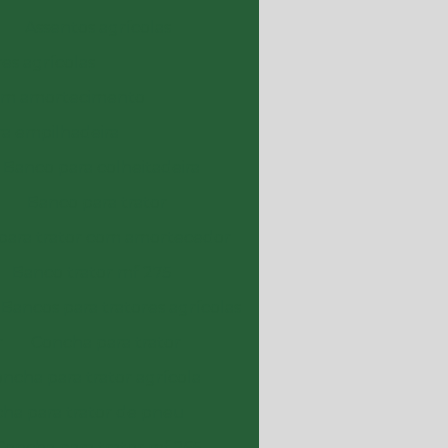
Assentos agrícolas
res agrícolas
com amortecimento
a empilhadeira
Banco para colheitadeira
Banco para trator
para trator com amortecedor
Banco trator mf 275
Bancos para tratores agrícolas
r
Concha para trator
ncha para trator agrícola
ha para trator de pneu
Concha para trator mf 265