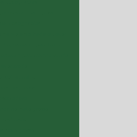
entos agrícolas
rícolas no mato grosso
entos agrícolas
emento empilhadeira trator
Implemento para trator
lemento para trator à venda
rator arado
r colher milho
tores pequenos
scavadeira
enda no mato grosso
las brasília
s mato grosso