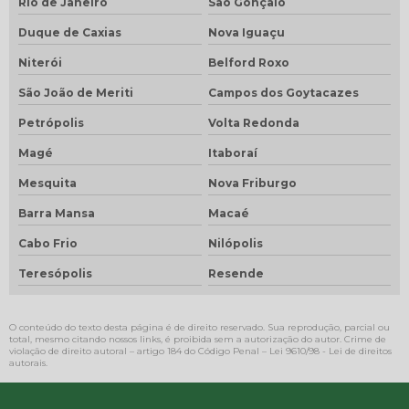
Rio de Janeiro
São Gonçalo
Duque de Caxias
Nova Iguaçu
Niterói
Belford Roxo
São João de Meriti
Campos dos Goytacazes
Petrópolis
Volta Redonda
Magé
Itaboraí
Mesquita
Nova Friburgo
Barra Mansa
Macaé
Cabo Frio
Nilópolis
Teresópolis
Resende
O conteúdo do texto desta página é de direito reservado. Sua reprodução, parcial ou
total, mesmo citando nossos links, é proibida sem a autorização do autor. Crime de
violação de direito autoral – artigo 184 do Código Penal –
Lei 9610/98 - Lei de direitos
autorais
.