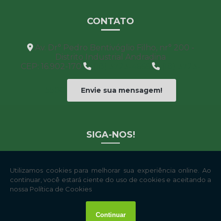
CONTATO
Av. Dr° Pedro Bentivóglio Filho, nr° 200 -
Distrito Industrial Andradina
CEP: 16.902-170
(18) 3723-4666
(18) 3723-
5500
Envie sua mensagem!
SIGA-NOS!
Copyright © Certão. (Lei 9610 de 19/02/1998)
W3C
W3C