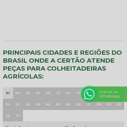
PRINCIPAIS CIDADES E REGIÕES DO
BRASIL ONDE A CERTÃO ATENDE
PEÇAS PARA COLHEITADEIRAS
AGRÍCOLAS:
GO e
chamar no
RJ
MG
ES
SP
PR
SC
RS
PE
BA
CE
AM
DF
WhatsApp
PA
AC
AL
AP
MA
MT
MS
PB
PI
RN
RO
RR
SE
TO